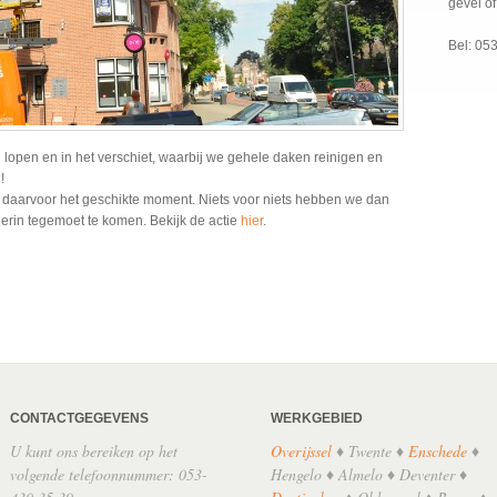
gevel o
Bel: 05
open en in het verschiet, waarbij we gehele daken reinigen en
!
et daarvoor het geschikte moment. Niets voor niets hebben we dan
erin tegemoet te komen. Bekijk de actie
hier
.
CONTACTGEGEVENS
WERKGEBIED
U kunt ons bereiken op het
Overijssel
♦ Twente ♦
Enschede
♦
volgende telefoonnummer: 053-
Hengelo ♦ Almelo ♦ Deventer ♦