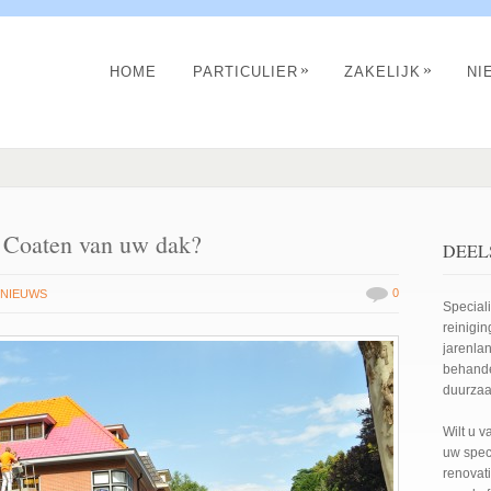
»
»
HOME
PARTICULIER
ZAKELIJK
NI
 Coaten van uw dak?
DEEL
0
NIEUWS
Special
reinigi
jarenla
behande
duurzaa
Wilt u 
uw spec
renovati