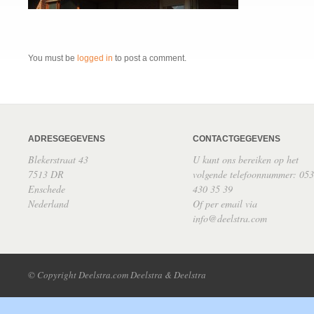
You must be
logged in
to post a comment.
ADRESGEGEVENS
CONTACTGEGEVENS
Blekerstraat 43
U kunt ons bereiken op het
7513 DR
volgende telefoonnummer: 053
Enschede
430 35 39
Nederland
Of per email via
info@deelstra.com
© Copyright Deelstra.com Deelstra & Deelstra