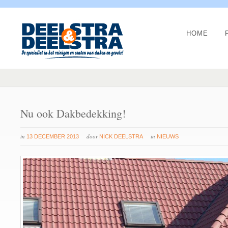
HOME
Nu ook Dakbedekking!
in
door
in
13 DECEMBER 2013
NICK DEELSTRA
NIEUWS