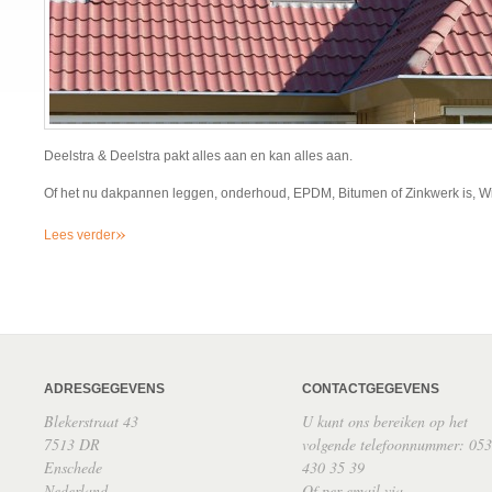
Deelstra & Deelstra pakt alles aan en kan alles aan.
Of het nu dakpannen leggen, onderhoud, EPDM, Bitumen of Zinkwerk is, Wi
»
Lees verder
ADRESGEGEVENS
CONTACTGEGEVENS
Blekerstraat 43
U kunt ons bereiken op het
7513 DR
volgende telefoonnummer: 053
Enschede
430 35 39
Nederland
Of per email via