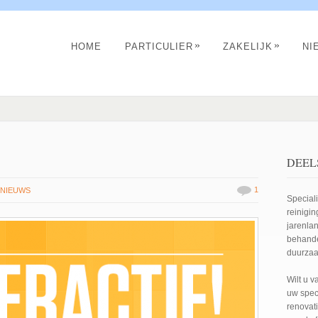
»
»
HOME
PARTICULIER
ZAKELIJK
NI
DEEL
1
NIEUWS
Special
reinigi
jarenla
behande
duurzaa
Wilt u 
uw spec
renovati