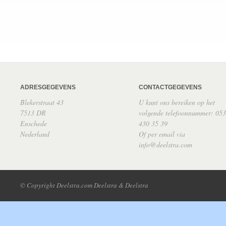
ADRESGEGEVENS
CONTACTGEGEVENS
Blekerstraat 43
U kunt ons bereiken op het
7513 DR
volgende telefoonnummer: 053
Enschede
430 35 39
Nederland
Of per email via
info@deelstra.com
© Copyright Deelstra.com Deelstra & Deelstra