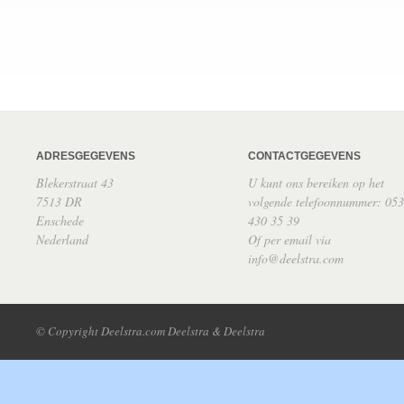
ADRESGEGEVENS
CONTACTGEGEVENS
Blekerstraat 43
U kunt ons bereiken op het
7513 DR
volgende telefoonnummer: 053
Enschede
430 35 39
Nederland
Of per email via
info@deelstra.com
© Copyright Deelstra.com Deelstra & Deelstra